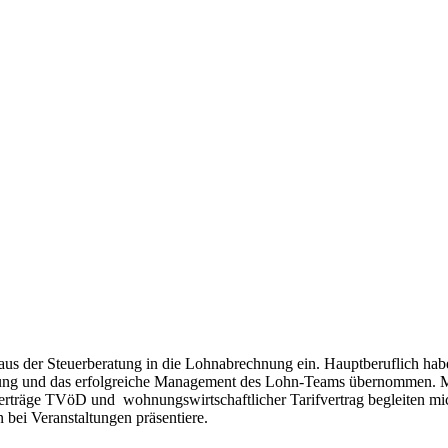
aus der Steuerberatung in die Lohnabrechnung ein. Hauptberuflich habe 
lung und das erfolgreiche Management des Lohn-Teams übernommen. Mei
rträge TVöD und wohnungswirtschaftlicher Tarifvertrag begleiten mich
 bei Veranstaltungen präsentiere.